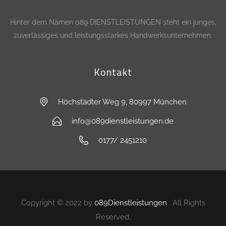
Hinter dem Namen 089 DIENSTLEISTUNGEN steht ein junges,
zuverlässiges und leistungsstarkes Handwerksunternehmen.
Kontakt
Höchstädter Weg 9, 80997 München
info@089dienstleistungen.de
0177/ 2451210
Copyright © 2022 by
089Dienstleistungen
. All Rights
Reserved.